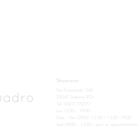
Showroom
Via Nazionale, 545
35047 Solesino (PD)
Tel. 0429 770777
Lun 15:30 - 19:00
Mar - Ven 09:00 -12:30 / 15:30 -19:00
Sab 09:00 - 12:30 / pom su appuntamento