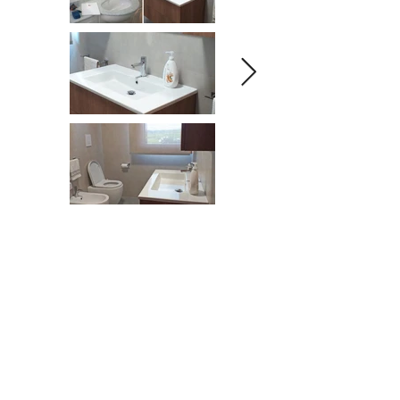
Showroom
Via Nazionale, 545
35047 Solesino (PD)
Tel.
0429 770777
Lun 15:30 - 19:00