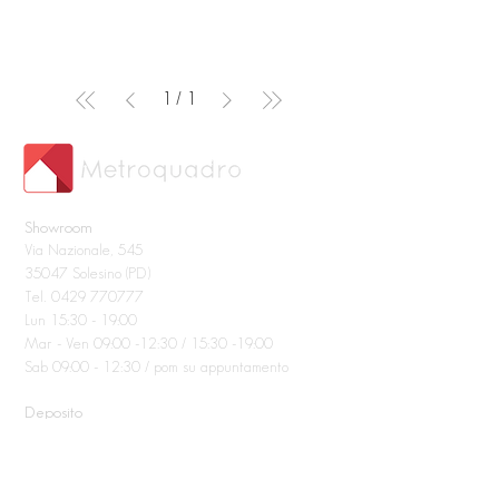
1
/
1
Showroom
Via Nazionale, 545
35047 Solesino (PD)
Tel.
0429 770777
Lun 15:30 - 19:00
Mar - Ven 09:00 -12:30 / 15:30 -19:00
Sab 09:00 - 12:30 / pom su appuntamento
Deposito
Via Vittorio Emanuele III, 9
35040 Sant'Elena (PD)
Tel.
0429 690749