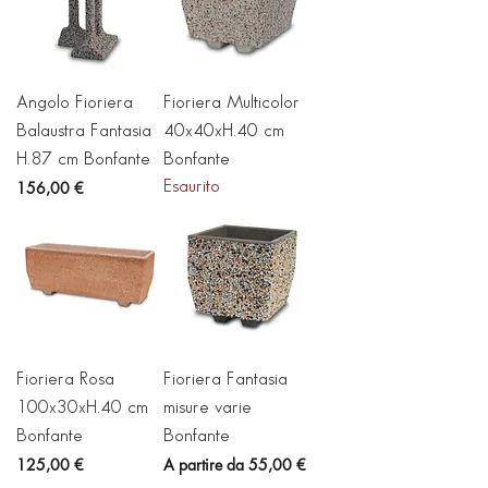
Angolo Fioriera
Fioriera Multicolor
Balaustra Fantasia
40x40xH.40 cm
H.87 cm Bonfante
Bonfante
Prezzo
156,00 €
Esaurito
Fioriera Rosa
Fioriera Fantasia
100x30xH.40 cm
misure varie
Bonfante
Bonfante
Prezzo
Prezzo scontato
125,00 €
A partire da
55,00 €