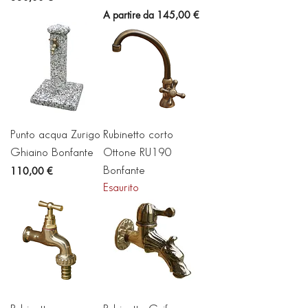
Prezzo scontato
A partire da
145,00 €
Punto acqua Zurigo
Rubinetto corto
Ghiaino Bonfante
Ottone RU190
Prezzo
110,00 €
Bonfante
Esaurito