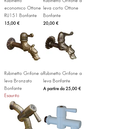
Rubinetto
Rubinetto Grifone a
economico Ottone
leva corto Ottone
RU151 Bonfante
Bonfante
Prezzo
Prezzo
15,00 €
20,00 €
Rubinetto Grifone a
Rubinetto Grifone a
leva Bronzato
leva Bonfante
Prezzo scontato
A partire da
25,00 €
Bonfante
Esaurito