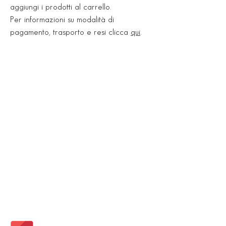
aggiungi i prodotti al carrello.
Dimensioni: L. 43 x P. 43 x H.
Per informazioni su modalità di
87 cm
pagamento, trasporto e resi clicca
qui
.
Peso: 75 kg