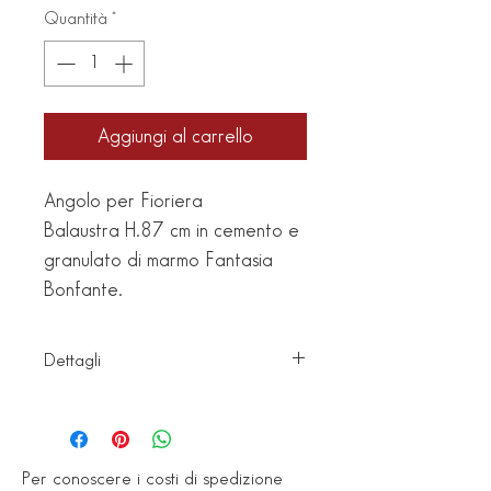
Quantità
*
Aggiungi al carrello
Angolo per Fioriera
Balaustra H.87 cm in cemento e
granulato di marmo Fantasia
Bonfante.
Dettagli
Articolo: F118A/87
Finitura: Lavato Fantasia (Bianco-
Per conoscere i costi di spedizione
Rosa-Nero)