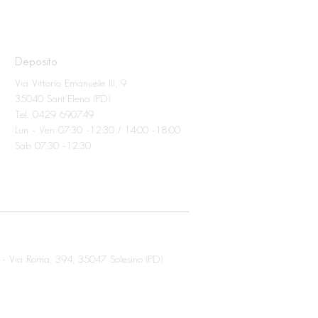
Deposito
Via Vittorio Emanuele III, 9
35040 Sant'Elena (PD)
Tel. 0429 690749
Lun - Ven 07:30 -12:30 / 14:00 -18:00
Sab 07:30 -12:30
 -
Via Roma, 394,
35047 Solesino (PD)