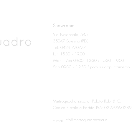
Showroom
Via Nazionale, 545
35047 Solesino (PD)
Tel. 0429 770777
Lun 15:30 - 19:00
Mar - Ven 09:00 -12:30 / 15:30 -19:00
Sab 09:00 - 12:30 / pom su appuntamento
Metroquadro s.n.c. di Polato Robi & C.
Codice Fiscale e Partita IVA: 02279690289
info@metroquadrocasa.it
E-mail: