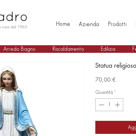
Home
Azienda
Prodotti
Arredo Bagno
Riscaldamento
Edilizia
F
Statua religio
Prezzo
70,00 €
Quantità
*
Agg