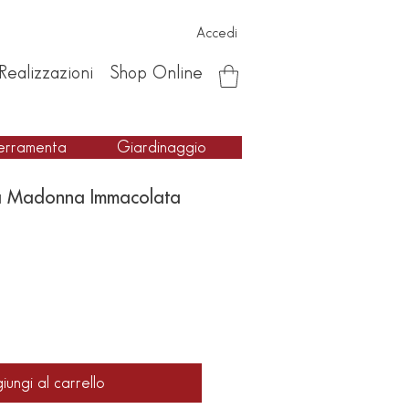
Accedi
Realizzazioni
Shop Online
erramenta
Giardinaggio
sa Madonna Immacolata
iungi al carrello