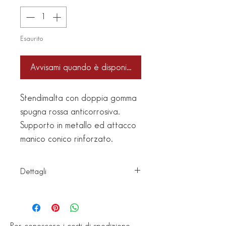
Esaurito
Avvisami quando è disponibile
Stendimalta con doppia gomma
spugna rossa anticorrosiva.
Supporto in metallo ed attacco
manico conico rinforzato.
Dettagli
Articolo: 66/L
Codice a
barre: 8027294006626
Per conoscere i costi di spedizione