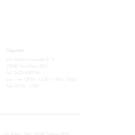
Deposito
Via Vittorio Emanuele III, 9
35040 Sant'Elena (PD)
Tel. 0429 690749
Lun - Ven 07:30 -12:30 / 14:00 -18:00
Sab 07:30 -12:30
 -
Via Roma, 394,
35047 Solesino (PD)