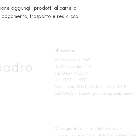
ione aggiungi i prodotti al carrello.
i pagamento, trasporto e resi clicca
Showroom
Via Nazionale, 545
35047 Solesino (PD)
Tel. 0429 770777
Lun 15:30 - 19:00
Mar - Ven 09:00 -12:30 / 15:30 -19:00
Sab 09:00 - 12:30 / pom su appuntamento
Metroquadro s.n.c. di Polato Robi & C.
Codice Fiscale e Partita IVA: 02279690289