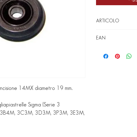
ARTICOLO
14MX
EAN
8033675802701
r incisione 14MX diametro 19 mm.
liapiastrelle Sigma (Serie 3
 3B4M, 3C3M, 3D3M, 3P3M, 3E3M,