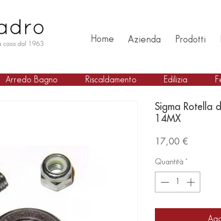
Home
Azienda
Prodotti
Arredo Bagno
Riscaldamento
Edilizia
F
Sigma Rotella d
14MX
Prezzo
17,00 €
Quantità
*
Agg