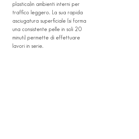
plastica)in ambienti interni per
traffico leggero. La sua rapida
asciugatura superficiale (si forma
una consistente pelle in soli 20
minuti) permette di effettuare
lavori in serie.
EAN
Bianco per Esterni:
VANTAGGI
8005860858015
Grigio per Esterni:
Cartuccia in 100% plastica
8005860858022
riciclata
Bianco per Interni:
Ultraelastico
Per conoscere i costi di spedizione
8005860858060
Per tutti i materiali
aggiungi i prodotti al carrello.
Trasparente per Interni:
Verniciabile
Per informazioni su modalità di
8005860858053
Mantiene eccellente elasticità in