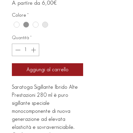
Prezzo
A partire da
6,00€
scontato
Colore
*
Quantità
*
Aggiungi al carrello
Saratoga Sigillante Ibrido Alte
Prestazioni 280 ml è puro
sigillante speciale
monocomponente di nuova
generazione ad elevata
elasticità e sovraverniciabile.