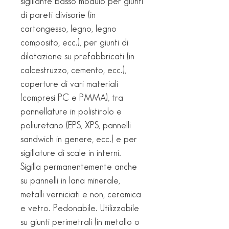
sigillante basso modulo per giunti
di pareti divisorie (in
cartongesso, legno, legno
composito, ecc.), per giunti di
dilatazione su prefabbricati (in
calcestruzzo, cemento, ecc.),
coperture di vari materiali
(compresi PC e PMMA), tra
pannellature in polistirolo e
poliuretano (EPS, XPS, pannelli
sandwich in genere, ecc.) e per
sigillature di scale in interni.
Sigilla permanentemente anche
su pannelli in lana minerale,
metalli verniciati e non, ceramica
e vetro. Pedonabile. Utilizzabile
su giunti perimetrali (in metallo o