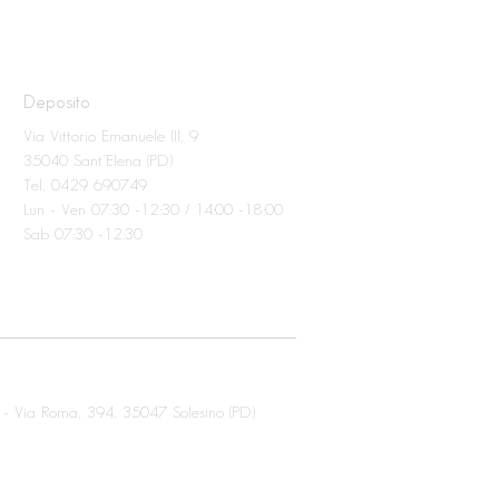
Deposito
Via Vittorio Emanuele III, 9
35040 Sant'Elena (PD)
Tel. 0429 690749
Lun - Ven 07:30 -12:30 / 14:00 -18:00
Sab 07:30 -12:30
 -
Via Roma, 394,
35047 Solesino (PD)