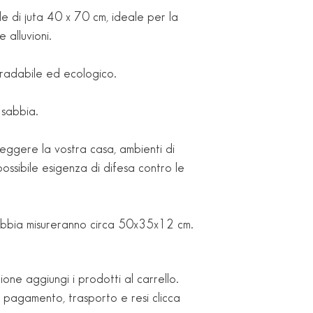
le di juta 40 x 70 cm, ideale per la
 alluvioni.
radabile ed ecologico.
 sabbia.
teggere la vostra casa, ambienti di
ossibile esigenza di difesa contro le
 sabbia misureranno circa 50x35x12 cm.
ione aggiungi i prodotti al carrello.
i pagamento, trasporto e resi clicca