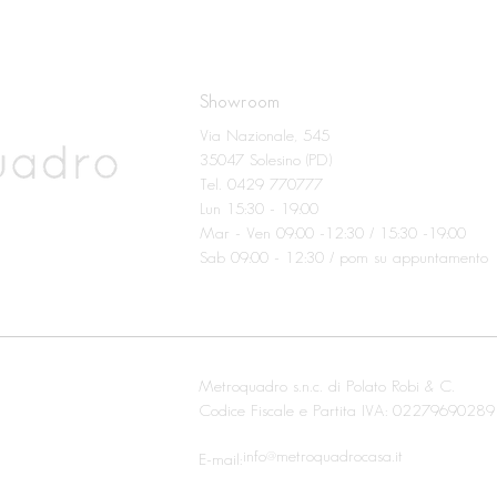
Showroom
Via Nazionale, 545
35047 Solesino (PD)
Tel. 0429 770777
Lun 15:30 - 19:00
Mar - Ven 09:00 -12:30 / 15:30 -19:00
Sab 09:00 - 12:30 / pom su appuntamento
Metroquadro s.n.c. di Polato Robi & C.
Codice Fiscale e Partita IVA: 02279690289
info@metroquadrocasa.it
E-mail: