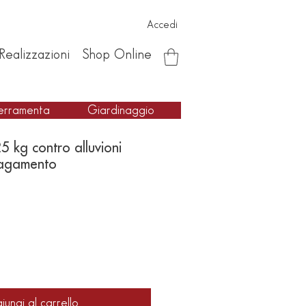
Accedi
Realizzazioni
Shop Online
erramenta
Giardinaggio
 kg contro alluvioni
llagamento
iungi al carrello