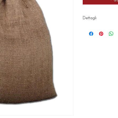
Dettagli
Per coprire una po
di acqua max 10 c
sacchi.