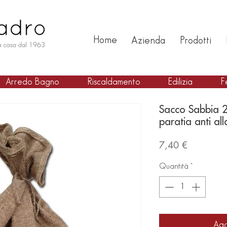
Home
Azienda
Prodotti
Arredo Bagno
Riscaldamento
Edilizia
F
Sacco Sabbia 25
paratia anti a
Prezzo
7,40 €
Quantità
*
Agg