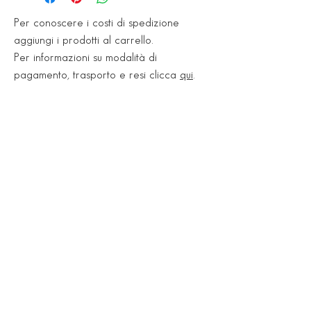
Per conoscere i costi di spedizione
aggiungi i prodotti al carrello.
Per informazioni su modalità di
pagamento, trasporto e resi clicca
qui
.
Showroom
Via Nazionale, 545
35047 Solesino (PD)
Tel.
0429 770777
Lun 15:30 - 19:00
Mar - Ven 09:00 -12:30 / 15:30 -19:00
Sab 09:00 - 12:30 / pom su appuntamento
Deposito