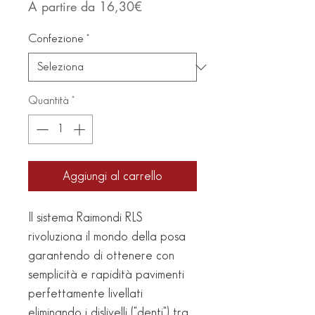
Prezzo
A partire da
16,30€
scontato
Confezione
*
Quantità
*
Aggiungi al carrello
Il sistema Raimondi RLS
rivoluziona il mondo della posa
garantendo di ottenere con
semplicità e rapidità pavimenti
perfettamente livellati
eliminando i dislivelli ("denti") tra