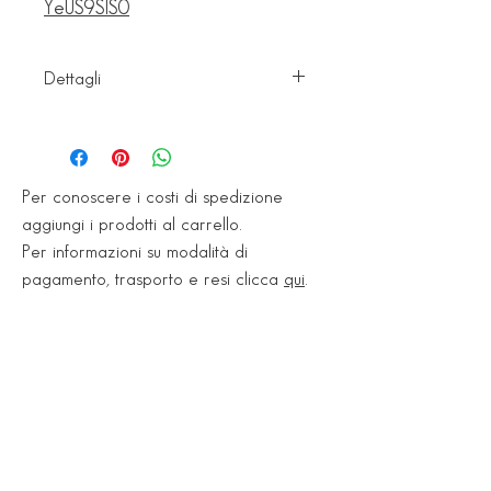
YeUS9SIS0
Dettagli
Conf. 200 pz
Articolo: 180BA200H20
Codice a
Per conoscere i costi di spedizione
barre: 8024648069627
aggiungi i prodotti al carrello.
Peso: 1,2 kg
Per informazioni su modalità di
pagamento, trasporto e resi clicca
qui
.
Conf. 400 pz
Articolo: 180BA400H20
Codice a
barre: 8024648070050
Peso: 2,3 kg
Showroom
Via Nazionale, 545