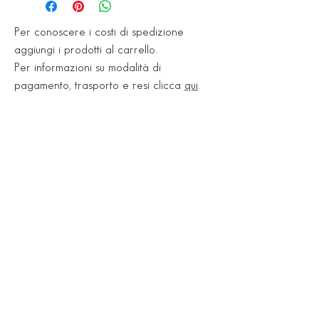
Per conoscere i costi di spedizione
aggiungi i prodotti al carrello.
Per informazioni su modalità di
pagamento, trasporto e resi clicca
qui
.
Showroom
Via Nazionale, 545
35047 Solesino (PD)
Tel.
0429 770777
Lun 15:30 - 19:00
Mar - Ven 09:00 -12:30 / 15:30 -19:00
Sab 09:00 - 12:30 / pom su appuntamento
Deposito