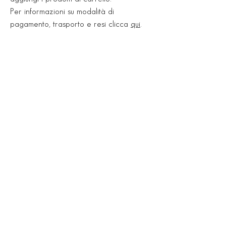
Peso: 20,8 kg
Per informazioni su modalità di
pagamento, trasporto e resi clicca
qui
.
Showroom
Via Nazionale, 545
35047 Solesino (PD)
Tel.
0429 770777
Lun 15:30 - 19:00
Mar - Ven 09:00 -12:30 / 15:30 -19:00
Sab 09:00 - 12:30 / pom su appuntamento
Deposito
Via Vittorio Emanuele III, 9
35040 Sant'Elena (PD)
Tel.
0429 690749