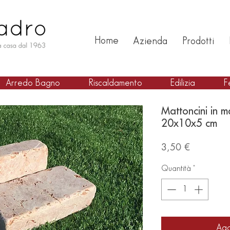
Home
Azienda
Prodotti
Arredo Bagno
Riscaldamento
Edilizia
F
Mattoncini in 
20x10x5 cm
Prezzo
3,50 €
Quantità
*
Agg