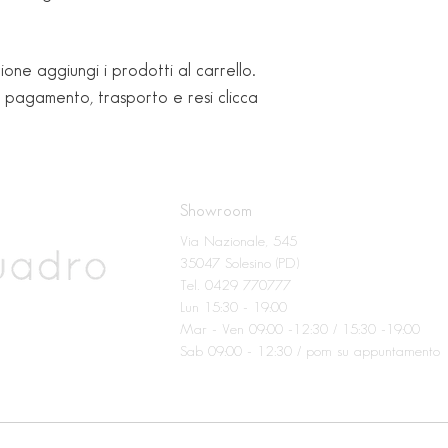
ione aggiungi i prodotti al carrello.
i pagamento, trasporto e resi clicca
Showroom
Via Nazionale, 545
35047 Solesino (PD)
Tel. 0429 770777
Lun 15:30 - 19:00
Mar - Ven 09:00 -12:30 / 15:30 -19:00
Sab 09:00 - 12:30 / pom su appuntamento