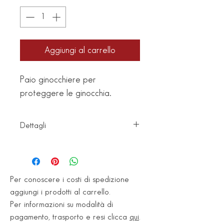
Aggiungi al carrello
Paio ginocchiere per
proteggere le ginocchia.
Dettagli
Articolo: 138
Codice a
barre: 8024648000071
Per conoscere i costi di spedizione
Peso: 0,4 kg
aggiungi i prodotti al carrello.
Per informazioni su modalità di
pagamento, trasporto e resi clicca
qui
.