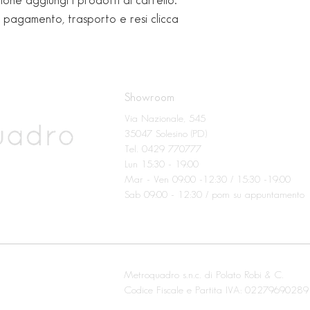
ione aggiungi i prodotti al carrello.
i pagamento, trasporto e resi clicca
Showroom
Via Nazionale, 545
35047 Solesino (PD)
Tel. 0429 770777
Lun 15:30 - 19:00
Mar - Ven 09:00 -12:30 / 15:30 -19:00
Sab 09:00 - 12:30 / pom su appuntamento
Metroquadro s.n.c. di Polato Robi & C.
Codice Fiscale e Partita IVA: 02279690289