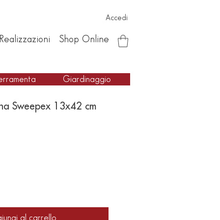
Accedi
Realizzazioni
Shop Online
erramenta
Giardinaggio
gna Sweepex 13x42 cm
iungi al carrello