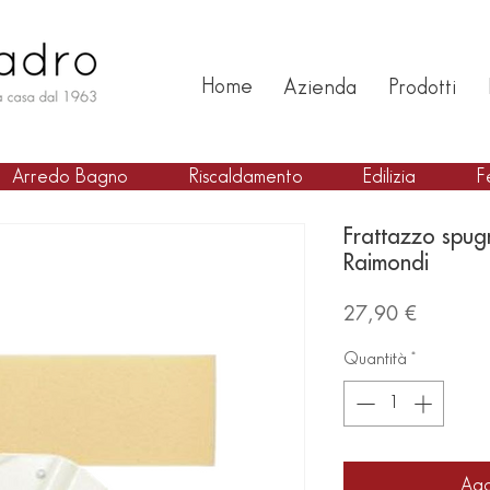
Home
Azienda
Prodotti
Arredo Bagno
Riscaldamento
Edilizia
F
Frattazzo spu
Raimondi
Prezzo
27,90 €
Quantità
*
Agg