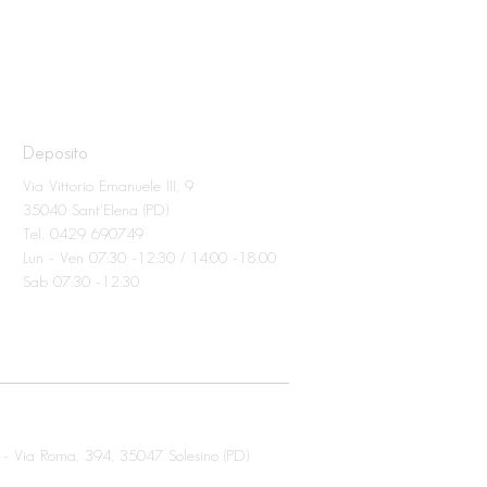
Deposito
Via Vittorio Emanuele III, 9
35040 Sant'Elena (PD)
Tel. 0429 690749
Lun - Ven 07:30 -12:30 / 14:00 -18:00
Sab 07:30 -12:30
 -
Via Roma, 394,
35047 Solesino (PD)