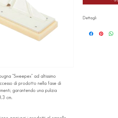
Dettagli
Articolo: 355FSS
Codice a barre:
pugna "Sweepex" ad altissimo
eccesso di prodotto nella fase di
stimenti, garantendo una pulizia
H.3 cm.