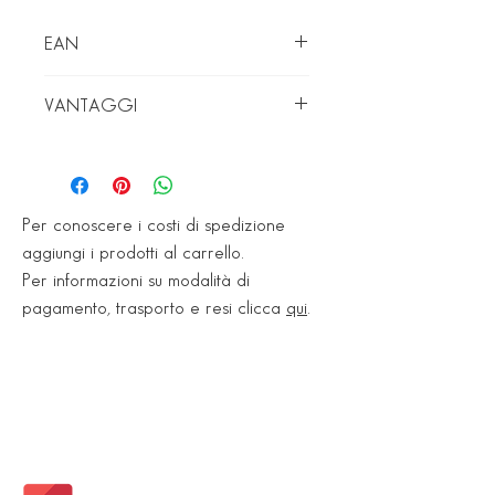
EAN
8008980354009
VANTAGGI
- Facilissimo da applicare
- Non lascia aloni
- Prodotto idoneo all’HACCP
Per conoscere i costi di spedizione
aggiungi i prodotti al carrello.
Per informazioni su modalità di
pagamento, trasporto e resi clicca
qui
.