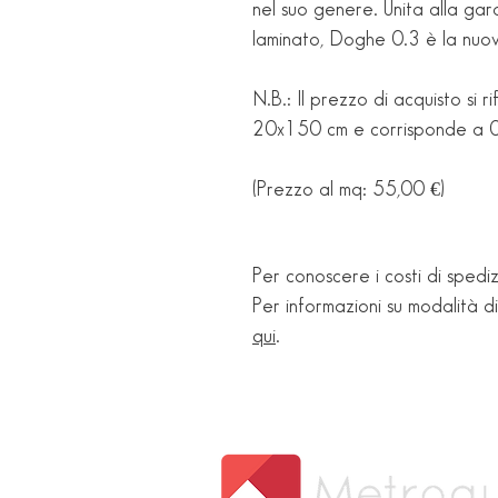
nel suo genere. Unita alla gara
laminato, Doghe 0.3 è la nuo
N.B.: Il prezzo di acquisto si r
20x150 cm e corrisponde a 0
(Prezzo al mq: 55,00 €)
Per conoscere i costi di spediz
Per informazioni su modalità d
qui
.