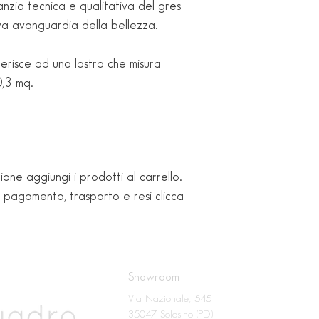
nzia tecnica e qualitativa del gres 
va avanguardia della bellezza.
iferisce ad una lastra che misura 
,3 mq.
ione aggiungi i prodotti al carrello.
i pagamento, trasporto e resi clicca
Showroom
Via Nazionale, 545
35047 Solesino (PD)