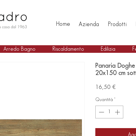
Home
Azienda
Prodotti
Arredo Bagno
Riscaldamento
Edilizia
F
Panaria Doghe 
20x150 cm sott
Prezzo
16,50 €
Quantità
*
Agg