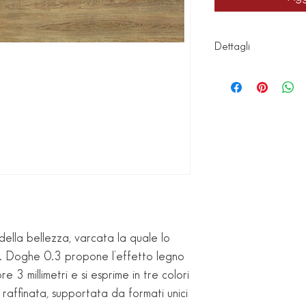
Dettagli
Piastrelle di 1^ scel
spessore 3,5 mm (3
rinforzo in fibra di 
Formato 20x150
Superficie: Naturale
Imballaggio:
1,5 mq/scatola
5 pz/scatola
12,80 kg/scatola
ella bellezza, varcata la quale lo 
e. Doghe 0.3 propone l’effetto legno 
e 3 millimetri e si esprime in tre colori 
raffinata, supportata da formati unici 