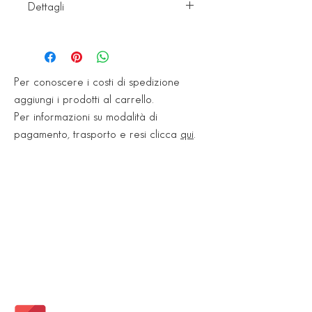
Dettagli
1 mm
(Art. 143T1000) -
32x16xH.4 mm
2 mm
(Art.
Per conoscere i costi di spedizione
133T1000) - 28x16xH.2,8 mm
aggiungi i prodotti al carrello.
3 mm
(Art. 160T1000) -
Per informazioni su modalità di
38x20xH.3,5 mm
pagamento, trasporto e resi clicca
qui
.
4 mm
(Art. 158T1000) -
38x20xH.4 mm
5 mm
(Art. 156T1000) -
35x28xH.6 mm
6 mm
(Art. 154T1000) -
50x28xH.7 mm
10 mm
(Art. 193T1000) -
40x25xH.7 mm