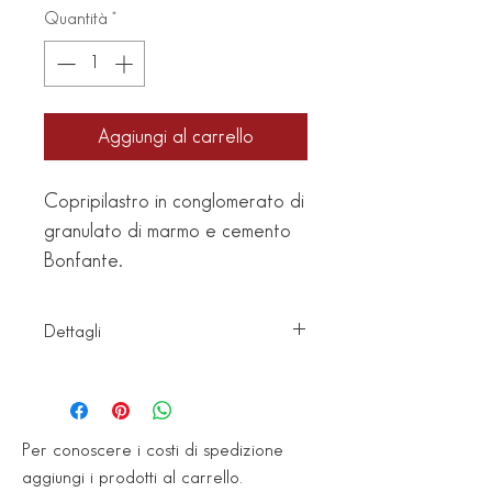
Quantità
*
Aggiungi al carrello
Copripilastro in conglomerato di
granulato di marmo e cemento
Bonfante.
Dettagli
Finitura: Lavato Bianco (B06-40)
Dimensioni: L. 40 x P. 40 x H.
14 cm
Per conoscere i costi di spedizione
Peso: 32 Kg
aggiungi i prodotti al carrello.