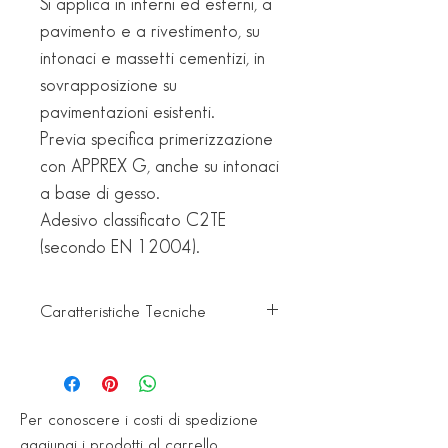
Si applica in interni ed esterni, a
pavimento e a rivestimento, su
intonaci e massetti cementizi, in
sovrapposizione su
pavimentazioni esistenti.
Previa specifica primerizzazione
con APPREX G, anche su intonaci
a base di gesso.
Adesivo classificato C2TE
(secondo EN 12004).
Caratteristiche Tecniche
Conservazione: 12 mesi in luogo
asciutto e nell'imballo originale.
Consumo: 3 - 5 kg/m2.
Per conoscere i costi di spedizione
Esecuzione fughe: 24 - 36 h a
aggiungi i prodotti al carrello.