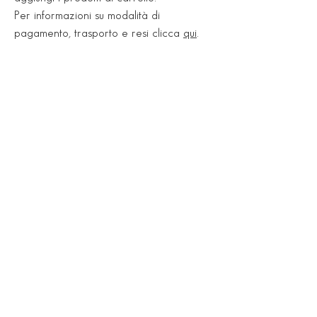
pavimento. 4 - 6 h a rivestimento.
Per informazioni su modalità di
Tempo aperto: 30 min.
pagamento, trasporto e resi clicca
qui
.
Showroom
Via Nazionale, 545
35047 Solesino (PD)
Tel.
0429 770777
Lun 15:30 - 19:00
Mar - Ven 09:00 -12:30 / 15:30 -19:00
Sab 09:00 - 12:30 / pom su appuntamento
Deposito
Via Vittorio Emanuele III, 9
35040 Sant'Elena (PD)
Tel.
0429 690749