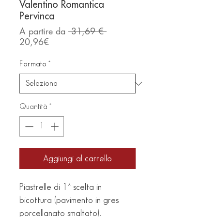
Valentino Romantica
Pervinca
Prezzo
A partire da
 31,69 € 
Prezzo
regolare
20,96€
scontato
Formato
*
Quantità
*
Aggiungi al carrello
Piastrelle di 1^ scelta in 
bicottura (pavimento in gres 
porcellanato smaltato).