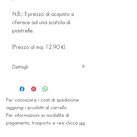
N.B.: Il prezzo di acquisto si 
riferisce ad una scatola di 
piastrelle.
(Prezzo al mq: 12,90 €)
Dettagli
Imballaggio Rivestimento (25x50):
1,625 mq/scatola
13 pz/scatola
Per conoscere i costi di spedizione
25,70 kg/scatola
aggiungi i prodotti al carrello.
Per informazioni su modalità di
Imballaggio Pavimento (33,8x33,8):
pagamento, trasporto e resi clicca
qui
.
1,838 mq/scatola
16 pz/scatola