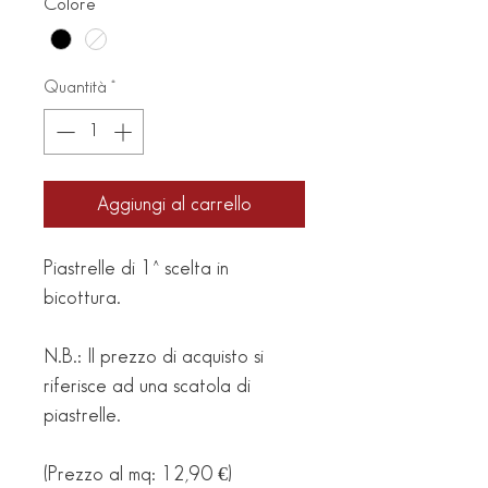
Colore
*
Quantità
*
Aggiungi al carrello
Piastrelle di 1^ scelta in 
bicottura.
N.B.: Il prezzo di acquisto si 
riferisce ad una scatola di 
piastrelle.
(Prezzo al mq: 12,90 €)