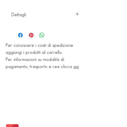
Dettagli
Imballaggio:
1,621 mq/scatola
18 pz/scatola
Per conoscere i costi di spedizione
22,50 kg/scatola
aggiungi i prodotti al carrello.
Per informazioni su modalità di
pagamento, trasporto e resi clicca
qui
.