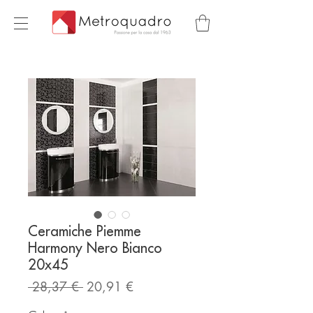
Ceramiche Piemme
Harmony Nero Bianco
20x45
Prezzo
Prezzo
 28,37 € 
20,91 €
regolare
scontato