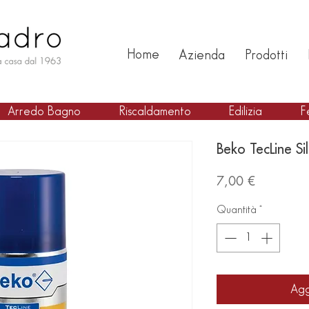
Home
Azienda
Prodotti
Arredo Bagno
Riscaldamento
Edilizia
F
Beko TecLine Si
Prezzo
7,00 €
Quantità
*
Agg