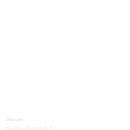
C sino a +250° C
da 0° C sino a
massimo +160° C
fluido-leggero
Deposito
Via Vittorio Emanuele III, 9