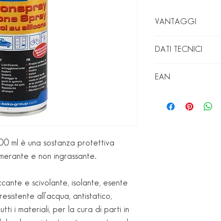
VANTAGGI
Effetto lubrificante d
DATI TECNICI
dosaggio ottimale, 
l'erogatore, utilizza
Base
EAN
Bianco: 4036421
Densità
Odore
Durata
00 ml è una sostanza protettiva
lomerante e non ingrassante.
Conservazione
ccante e scivolante, isolante, esente
esistente all'acqua, antistatico,
Temperatura
ti i materiali, per la cura di parti in