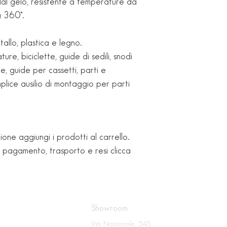
al gelo, resistente a temperature da
a 360°.
Lavorabile
allo, plastica e legno.
ure, biciclette, guide di sedili, snodi
Viscosità
e, guide per cassetti, parti e
lice ausilio di montaggio per parti
ione aggiungi i prodotti al carrello.
i pagamento, trasporto e resi clicca
Showroom
Via Nazionale, 545