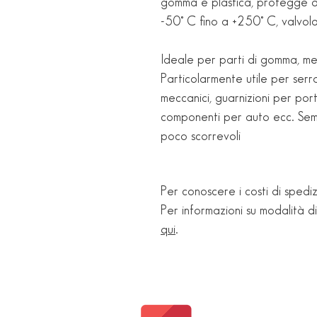
gomma e plastica, protegge d
-50° C fino a +250° C, valvol
Ideale per parti di gomma, met
Particolarmente utile per serrat
meccanici, guarnizioni per port
componenti per auto ecc. Semp
poco scorrevoli
Per conoscere i costi di spediz
Per informazioni su modalità d
qui
.