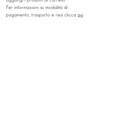
Per informazioni su modalità di
Imballaggio:
pagamento, trasporto e resi clicca
qui
.
1,08 mq/scatola
6 pz/scatola
23,42 kg/scatola
Showroom
Via Nazionale, 545
35047 Solesino (PD)
Tel.
0429 770777
Lun 15:30 - 19:00
Mar - Ven 09:00 -12:30 / 15:30 -19:00
Sab 09:00 - 12:30 / pom su appuntamento
Deposito
Via Vittorio Emanuele III, 9
35040 Sant'Elena (PD)
Tel.
0429 690749