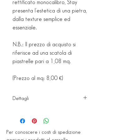
rettificato monocalibro, Stay 
presenta l’estetica di una pietra, 
dalla texture semplice ed 
essenziale.
N.B.: Il prezzo di acquisto si 
riferisce ad una scatola di 
piastrelle pari a 1,08 mq.
(Prezzo al mq: 8,00 €)
Dettagli
Piastrelle di scelta MS in gres
porcellanato tecnico, 30x60
rettificato, spessore 10 mm.
Per conoscere i costi di spedizione
Superficie: Naturale
aggiungi i prodotti al carrello.